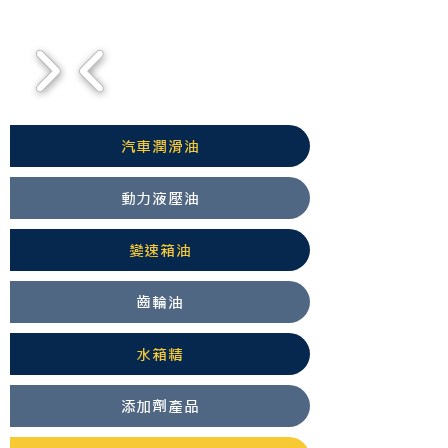
1/3
汽車潤滑油
動力液壓油
變速箱油
齒輪油
水箱精
添加劑產品