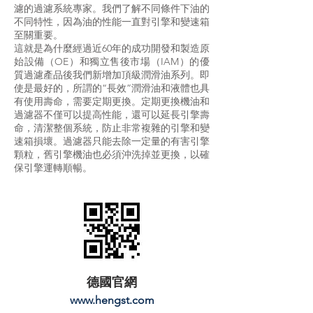
濾的過濾系統專家。我們了解不同條件下油的
不同特性，因為油的性能一直對引擎和變速箱
至關重要。
這就是為什麼經過近60年的成功開發和製造原
始設備（OE）和獨立售後市場（IAM）的優
質過濾產品後我們新增加頂級潤滑油系列。即
使是最好的，所謂的“長效”潤滑油和液體也具
有使用壽命，需要定期更換。定期更換機油和
過濾器不僅可以提高性能，還可以延長引擎壽
命，清潔整個系統，防止非常複雜的引擎和變
速箱損壞。過濾器只能去除一定量的有害引擎
顆粒，舊引擎機油也必須沖洗掉並更換，以確
保引擎運轉順暢。
德國官網
www.hengst.com