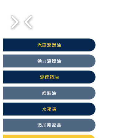
1/3
汽車潤滑油
動力液壓油
變速箱油
齒輪油
水箱精
添加劑產品