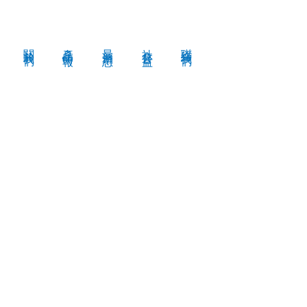
關於我們
產品情報
​最新消息
社會公益
聯絡我們
鉑航企業有限公司
Platnum Aviation Enterprises, LTD.
桃園市大園區大觀路274巷7號
TEL：03-386 0531