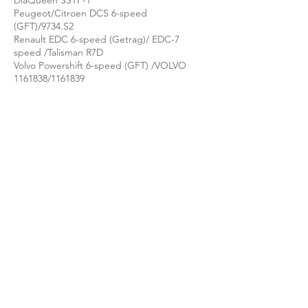
DiaQueen SSTF-1
Peugeot/Citroen DCS 6-speed
(GFT)/9734.S2
Renault EDC 6-speed (Getrag)/ EDC-7
speed /Talisman R7D
Volvo Powershift 6-speed (GFT) /VOLVO
1161838
/1161839
VW (Audi, Seat, Skoda) 6-speed
VW/Audi TL 52529 (spec) / G 052 529 A2 or
A6 (fluid)/DSG-7= S-tronic 7/
7-speed VW (Audi, Seat, Skoda)
VW /Audi G 052 536/055 536/055 529
VW/Audi TL 52182 (spec) / G 052 182 A2 or
A6 (fluid)
PDK Transmission oil for ZF (DCT
Transmission Oil for ZF)
ZF/Porsche Oil #999.917.080.00
XTREME DCT/DSG 是一款專為濕式雙離合器
變速箱(DCT/DSG)所研發的合成型變速箱油，
能實現更迅速、平順的換檔表現，同時降低油
耗。XTREME DCT /DSG 具備以下特性：
優異的抗氧化穩定性，延長油品壽命
出色的抗銅腐蝕能力，提高硬體耐用度