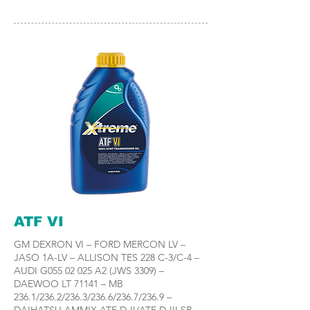
ATF VI
GM DEXRON VI – FORD MERCON LV –
JASO 1A-LV – ALLISON TES 228 C-3/C-4 –
AUDI G055 02 025 A2 (JWS 3309) –
DAEWOO LT 71141 – MB
236.1/236.2/236.3/236.6/236.7/236.9 –