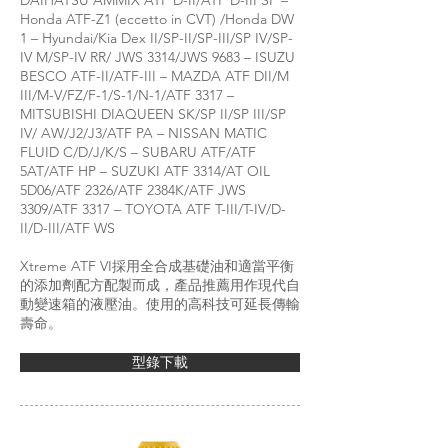
DAIHATSU AMMIX ATF D-II/ATF D-III SP –
Honda ATF-Z1 (eccetto in CVT) /Honda DW
1 – Hyundai/Kia Dex II/SP-II/SP-III/SP IV/SP-
IV M/SP-IV RR/ JWS 3314/JWS 9683 – ISUZU
BESCO ATF-II/ATF-III – MAZDA ATF DII/M
III/M-V/FZ/F-1/S-1/N-1/ATF 3317 –
MITSUBISHI DIAQUEEN SK/SP II/SP III/SP
IV/ AW/J2/J3/ATF PA – NISSAN MATIC
FLUID C/D/J/K/S – SUBARU ATF/ATF
5AT/ATF HP – SUZUKI ATF 3314/AT OIL
5D06/ATF 2326/ATF 2384K/ATF JWS
3309/ATF 3317 – TOYOTA ATF T-III/T-IV/D-
II/D-III/ATF WS
Xtreme ATF VI採用全合成基礎油和適當平衡
的添加劑配方配製而成，產品推薦用作現代自
動變速箱的液壓油。使用的高科技可延長傳輸
壽命。
型錄下載