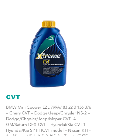
CVT
BMW Mini Cooper EZL 799A/
83 22 0 136 376
– Chery CVT – Dodge/Jeep/Chrysler NS-2 –
Dodge/Chrysler/Jeep/Mopar CVT+4 –
GM/Saturn DEX-CVT – Hyundai/Kia CVT-1 –
Hyundai/Kia SP III (CVT model – Nissan KTF-