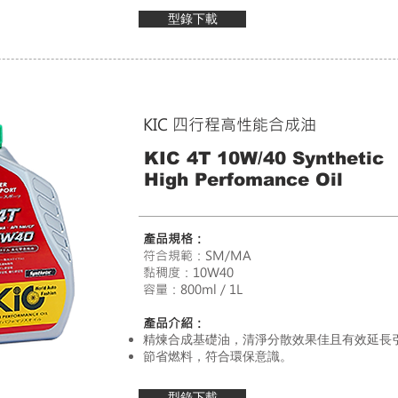
型錄下載
KIC 四行程高性能合成油
KIC 4T 10W/40 Synthetic
High Perfomance Oil
產品介紹:
●
高效複級機油，有極佳的清淨擴散性。
產品規格：
●
經濟型精煉機油，可防止引擎內部積碳與油
符合規範：SM/MA
黏稠度：10W40
容量：800ml / 1L
產品介紹：
精煉合成基礎油，清淨分散效果佳且有效延長
節省燃料，符合環保意識。
型錄下載