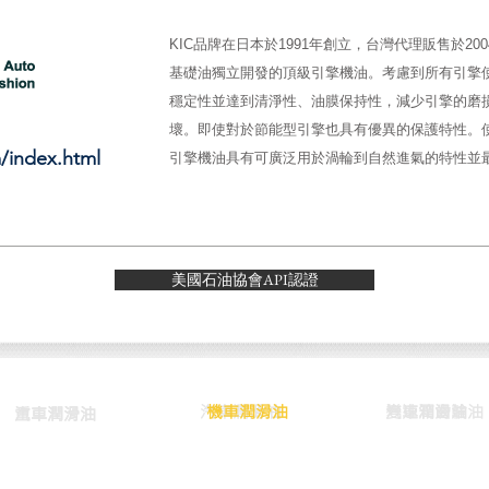
KIC品牌在日本於1991年創立，台灣代理販售於2
基礎油獨立開發的頂級引擎機油。考慮到所有引擎
穩定性並達到清淨性、油膜保持性，減少引擎的磨
壞。即使對於節能型引擎也具有優異的保護特性。
m/index.html
引擎機油具有可廣泛用於渦輪到自然進氣的特性並
美國石油協會API認證
汽車潤滑油
機車潤滑油
汽車潤滑油
變速箱齒輪油
汽車潤滑油
重車潤滑油