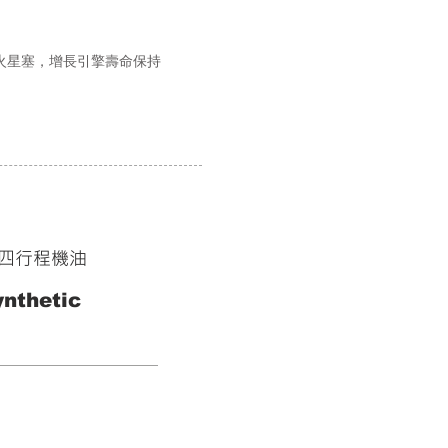
火星塞，增長引擎壽命保持
酯類四行程機油
nthetic