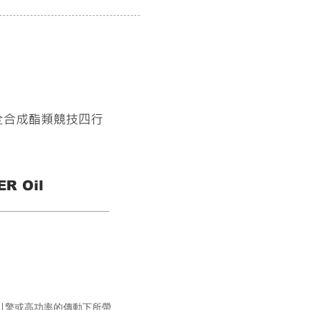
00%全合成酯類競技四行
ER Oil
引擎或高功率的傳動下所帶