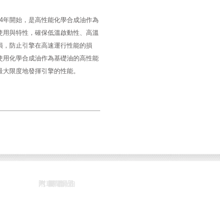
004年開始，是高性能化學合成油作為
使用與特性，確保低溫啟動性、高溫
損，防止引擎在高速運行性能的損
使用化學合成油作為基礎油的高性能
最大限度地發揮引擎的性能。
汽車潤滑油
附屬產品